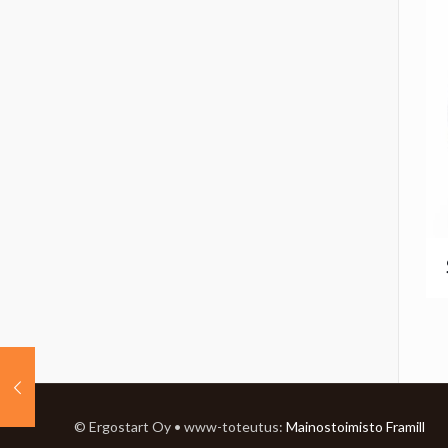
© Ergostart Oy • www-toteutus:
Mainostoimisto Framill