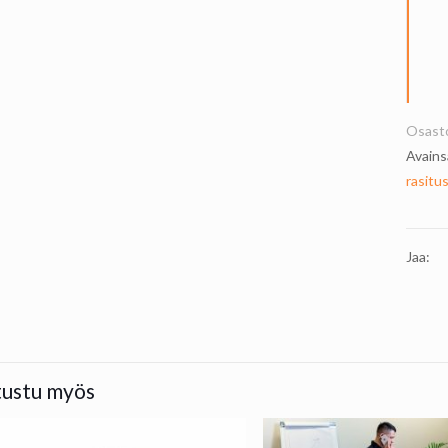
Osast
Avains
rasitu
Jaa:
tustu myös