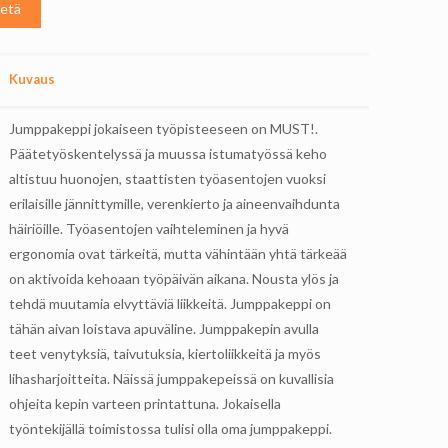
Kuvaus
Jumppakeppi jokaiseen työpisteeseen on MUST!.
Päätetyöskentelyssä ja muussa istumatyössä keho
altistuu huonojen, staattisten työasentojen vuoksi
erilaisille jännittymille, verenkierto ja aineenvaihdunta
häiriöille. Työasentojen vaihteleminen ja hyvä
ergonomia ovat tärkeitä, mutta vähintään yhtä tärkeää
on aktivoida kehoaan työpäivän aikana. Nousta ylös ja
tehdä muutamia elvyttäviä liikkeitä. Jumppakeppi on
tähän aivan loistava apuväline. Jumppakepin avulla
teet venytyksiä, taivutuksia, kiertoliikkeitä ja myös
lihasharjoitteita. Näissä jumppakepeissä on kuvallisia
ohjeita kepin varteen printattuna. Jokaisella
työntekijällä toimistossa tulisi olla oma jumppakeppi.