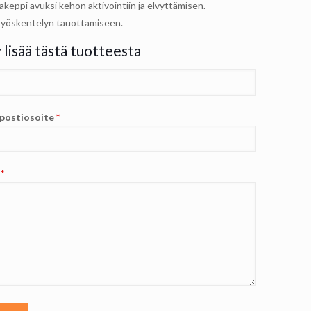
keppi avuksi kehon aktivointiin ja elvyttämisen.
yöskentelyn tauottamiseen.
 lisää tästä tuotteesta
postiosoite
*
i
*