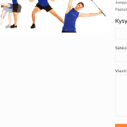
Jumppa
Päätet
Kysy
Sähkö
Viest