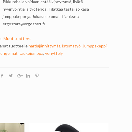
Pikkurahalla voidaan estää kipeytymiä, lisätä
hyvinvointia ja työtehoa. Tilatkaa tästä iso kasa
jumppakeppejä. Jokaiselle oma! Tilaukset:
ergostart@ergostart.fi
o:
Muut tuotteet
anat tuotteelle
hartiajännittymät
,
istumatyö
,
Jumppakeppi
,
songelmat
,
taukojumppa
,
venyttely