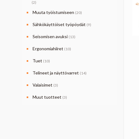
(2)
Muuta työistumiseen
(20)
Sähkökäyttöiset työpöydät
(9)
Seisomisen avuksi
(13)
Ergonomiahiiret
(10)
Tuet
(10)
Telineet ja näyttövarret
(14)
Valaisimet
(3)
Muut tuotteet
(3)