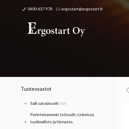
0400 637 978
ergostart@ergostart.fi
Tuoteosastot
Salli satulatuolit
(17)
Perinteisemmät työtuolit. Linkeissä
tuolimallisto ja hinnasto.