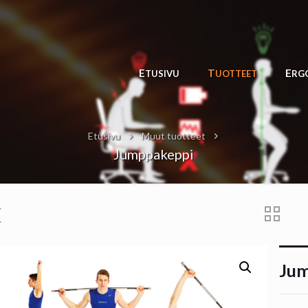
ETUSIVU
TUOTTEET
ER
Etusivu
Muut tuotteet
Jumppakeppi
Jum