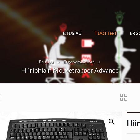
ETUSIVU
TUOTTEET
ER
Etusivu
Ergonomiahiiret
Hiiriohjain Mousetrapper Advance
Hii