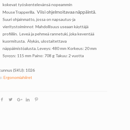
kokevat työskentelevänsä nopeammin
 Viisi ohjelmoitavaa näppäintä.
MouseTrapperilla.

Suuri ohjainmatto, jossa on napsautus-ja
vieritystoiminnot  Mahdollisuus useaan käyttäjä
profiiliin.  Leveä ja pehmeä rannetuki, joka keventää
kuormitusta.  Älykäs, ulostaitettava
näppäimistöalusta. Leveys: 480 mm Korkeus: 20 mm
Syvyys: 115 mm Paino: 708 g Takuu: 2 vuotta
tunnus (SKU):
1026
o:
Ergonomiahiiret