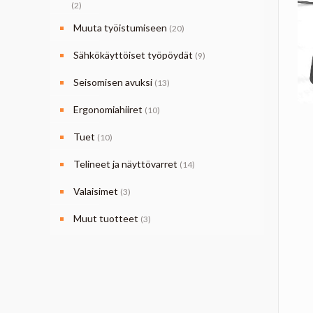
(2)
Muuta työistumiseen
(20)
Sähkökäyttöiset työpöydät
(9)
Seisomisen avuksi
(13)
Ergonomiahiiret
(10)
Tuet
(10)
Telineet ja näyttövarret
(14)
Valaisimet
(3)
Muut tuotteet
(3)