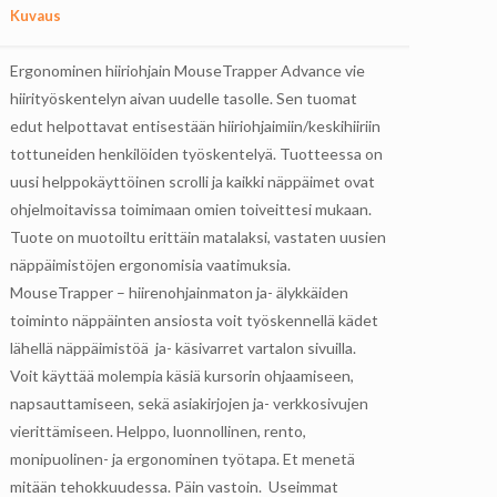
Kuvaus
Ergonominen hiiriohjain MouseTrapper Advance vie
hiirityöskentelyn aivan uudelle tasolle. Sen tuomat
edut helpottavat entisestään hiiriohjaimiin/keskihiiriin
tottuneiden henkilöiden työskentelyä. Tuotteessa on
uusi helppokäyttöinen scrolli ja kaikki näppäimet ovat
ohjelmoitavissa toimimaan omien toiveittesi mukaan.
Tuote on muotoiltu erittäin matalaksi, vastaten uusien
näppäimistöjen ergonomisia vaatimuksia.
MouseTrapper – hiirenohjainmaton ja- älykkäiden
toiminto näppäinten ansiosta voit työskennellä kädet
lähellä näppäimistöä ja- käsivarret vartalon sivuilla.
Voit käyttää molempia käsiä kursorin ohjaamiseen,
napsauttamiseen, sekä asiakirjojen ja- verkkosivujen
vierittämiseen. Helppo, luonnollinen, rento,
monipuolinen- ja ergonominen työtapa. Et menetä
mitään tehokkuudessa. Päin vastoin. Useimmat