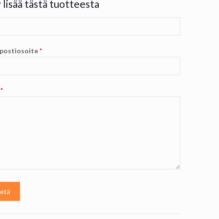
 lisää tästä tuotteesta
postiosoite
*
i
*