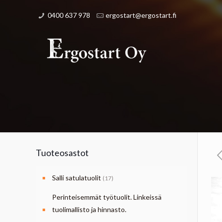
0400 637 978
ergostart@ergostart.fi
Tuoteosastot
Salli satulatuolit
(17)
Perinteisemmät työtuolit. Linkeissä
tuolimallisto ja hinnasto.