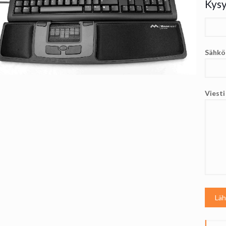
Kysy
Sähkö
Viest