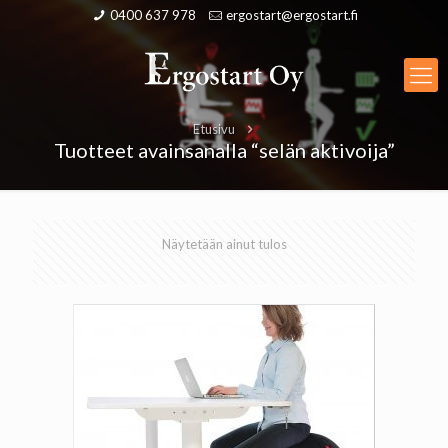
0400 637 978
ergostart@ergostart.fi
Etusivu
Tuotteet avainsanalla “selän aktivoija”
Näytetään ainut tulos