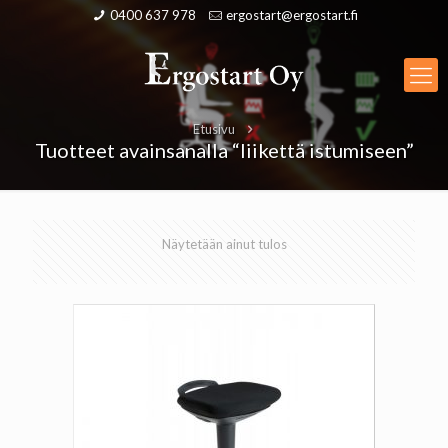
0400 637 978
ergostart@ergostart.fi
Etusivu
Tuotteet avainsanalla “liikettä istumiseen”
Näytetään ainut tulos